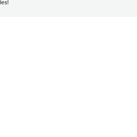
les!
iaux
 relative aux cookies
❤️ by