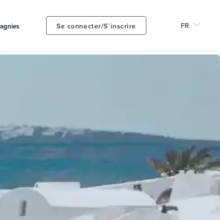
Se connecter/S`inscrire
agnies