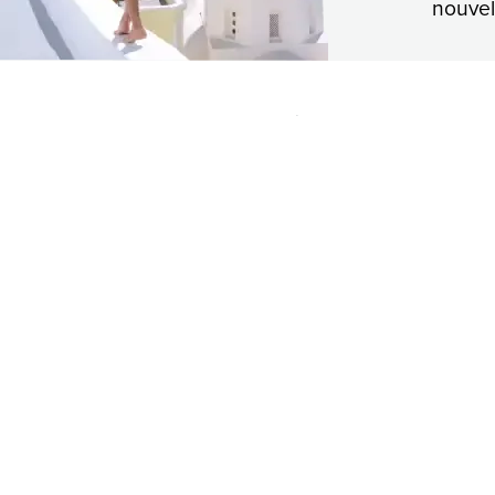
nouvel
Find us
info@Booktickets.gr
Suivez-nous sur les réseaux soc
© BookTickets.gr 2026
Politique de confidentialité
Termes et conditions
Politique
Powered by Bootes Platform | Serial Number: TC530005 |
Crafted with 