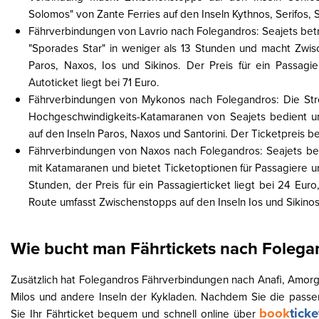
Solomos" von Zante Ferries auf den Inseln Kythnos, Serifos, S
Fährverbindungen von Lavrio nach Folegandros: Seajets betr
"Sporades Star" in weniger als 13 Stunden und macht Zwis
Paros, Naxos, Ios und Sikinos. Der Preis für ein Passagie
Autoticket liegt bei 71 Euro.
Fährverbindungen von Mykonos nach Folegandros: Die St
Hochgeschwindigkeits-Katamaranen von Seajets bedient u
auf den Inseln Paros, Naxos und Santorini. Der Ticketpreis be
Fährverbindungen von Naxos nach Folegandros: Seajets be
mit Katamaranen und bietet Ticketoptionen für Passagiere u
Stunden, der Preis für ein Passagierticket liegt bei 24 Eur
Route umfasst Zwischenstopps auf den Inseln Ios und Sikinos
Wie bucht man Fährtickets nach Folega
Zusätzlich hat Folegandros Fährverbindungen nach Anafi, Amorgos
Milos und andere Inseln der Kykladen. Nachdem Sie die pass
book
tick
Sie Ihr Fährticket bequem und schnell online über