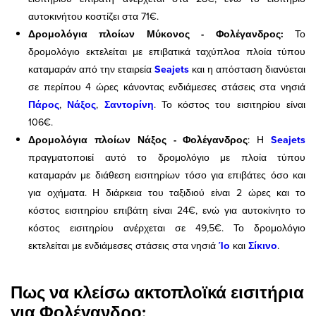
αυτοκινήτου κοστίζει στα 71€.
Δρομολόγια πλοίων Μύκονος - Φολέγανδρος:
Το
δρομολόγιο εκτελείται με επιβατικά ταχύπλοα πλοία τύπου
καταμαράν από την εταιρεία
Seajets
και η απόσταση διανύεται
σε περίπου 4 ώρες κάνοντας ενδιάμεσες στάσεις στα νησιά
Πάρος
,
Νάξος
,
Σαντορίνη
. Το κόστος του εισιτηρίου είναι
106€.
Δρομολόγια πλοίων Νάξος - Φολέγανδρος
: Η
Seajets
πραγματοποιεί αυτό το δρομολόγιο με πλοία τύπου
καταμαράν με διάθεση εισιτηρίων τόσο για επιβάτες όσο και
για οχήματα. Η διάρκεια του ταξιδιού είναι 2 ώρες και το
κόστος εισιτηρίου επιβάτη είναι 24€, ενώ για αυτοκίνητο το
κόστος εισιτηρίου ανέρχεται σε 49,5€. Το δρομολόγιο
εκτελείται με ενδιάμεσες στάσεις στα νησιά
Ίο
και
Σίκινο
.
Πως να κλείσω ακτοπλοϊκά εισιτήρια
για Φολέγανδρο;