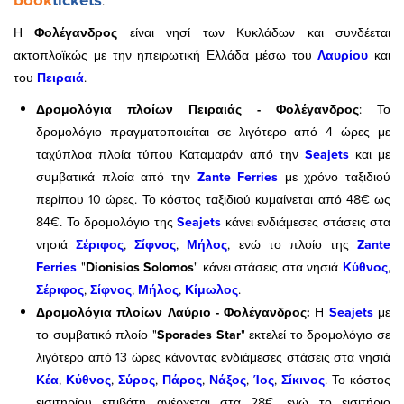
.
Η
Φολέγανδρος
είναι νησί των Κυκλάδων και συνδέεται
ακτοπλοϊκώς με την ηπειρωτική Ελλάδα μέσω του
Λαυρίου
και
του
Πειραιά
.
Δρομολόγια πλοίων Πειραιάς - Φολέγανδρος
: Το
δρομολόγιο πραγματοποιείται σε λιγότερο από 4 ώρες με
ταχύπλοα πλοία τύπου Καταμαράν από την
Seajets
και με
συμβατικά πλοία από την
Zante Ferries
με χρόνο ταξιδιού
περίπου 10 ώρες. Το κόστος ταξιδιού κυμαίνεται από 48€ ως
84€. Το δρομολόγιο της
Seajets
κάνει ενδιάμεσες στάσεις στα
νησιά
Σέριφος
,
Σίφνος
,
Μήλος
, ενώ το πλοίο της
Zante
Ferries
"
Dionisios Solomos
" κάνει στάσεις στα νησιά
Κύθνος
,
Σέριφος
,
Σίφνος
,
Μήλος
,
Κίμωλος
.
Δρομολόγια πλοίων Λαύριο - Φολέγανδρος:
H
Seajets
με
το συμβατικό πλοίο "
Sporades Star
" εκτελεί το δρομολόγιο σε
λιγότερο από 13 ώρες κάνοντας ενδιάμεσες στάσεις στα νησιά
Κέα
,
Κύθνος
,
Σύρος
,
Πάρος
,
Νάξος
,
Ίος
,
Σίκινος
. Το κόστος
εισιτηρίου επιβάτη ανέρχεται στα 28€, ενώ το εισιτήριο