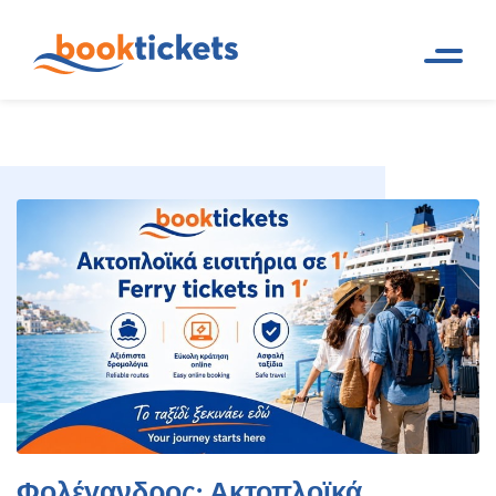
Φολέγανδρος: Ακτοπλοϊκά
Αρχική
Ταξιδιωτικοί Προορισμοί.
Σελίδα
Εισιτήρια πλοίων δρομολόγια
εισιτήρια και δρομολόγια πλοίων
Φολέγανδρος: Ακτοπλοϊκά