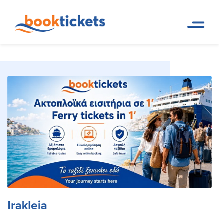
Irakleia
Startseite
Reiseziele
Irakleia