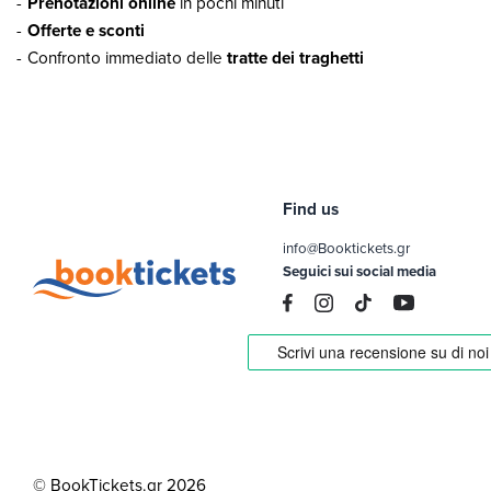
Prenotazioni online
in pochi minuti
Offerte e sconti
Confronto immediato delle
tratte dei traghetti
Find us
info@Booktickets.gr
Seguici sui social media
© BookTickets.gr 2026