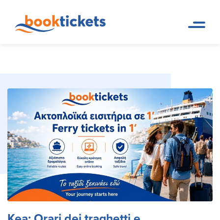
Kea: Orari dei traghetti e prenotazione online
Pagina
Destinazioni
iniziale
dei biglietti
Kea: Orari dei traghetti e