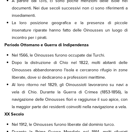
A partire dal 1315, ci sono poche menzioni delle isole nei
documenti. Nei due secoli successivi non ci sono riferimenti a
insediamenti.
La loro posizione geografica e la presenza di piccole
insenature riparate hanno fatto delle Oinousses un luogo di
incontro per i pirati.
Periodo Ottomano e Guerra di Indipendenza
Nel 1566, le Oinousses furono occupate dai Turchi.
Dopo la distruzione di Chio nel 1822, molti abitanti delle
Oinousses abbandonarono l'isola e cercarono rifugio in zone
liberate, dove si dedicarono a professioni marittime.
Al loro ritorno nel 1829, gli Oinoussioti lavorarono su navi a
vela di Chio. Durante la Guerra di Crimea (1853-1856), la
navigazione delle Oinousses fiorì e raggiunse il suo apice, con
la maggior parte dei residenti coinvolti nella navigazione a vela.
XX Secolo
Nel 1912, le Oinousses furono liberate dal dominio turco.
Durante la Prima Guerra Mondiale nel 1914, molti rifugiati