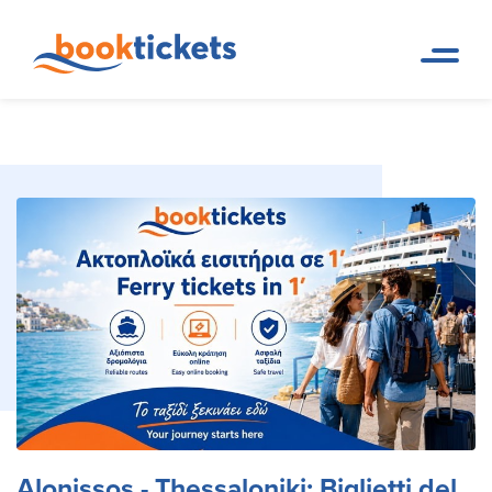
Alonissos - Thessaloniki:
Pagina
Prenotazioni di rotte dei
iniziale
traghetti e biglietti
Biglietti del Traghetto
Alonissos - Thessaloniki: Biglietti del