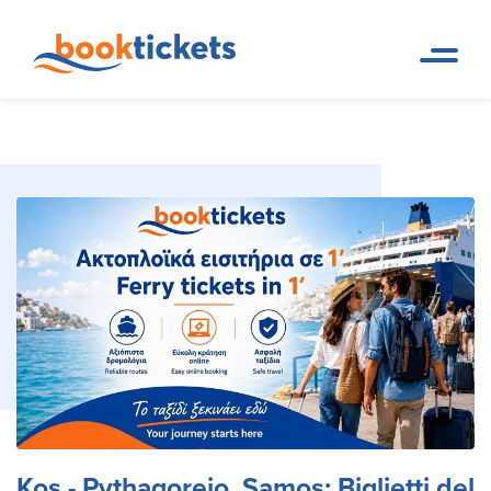
Kos - Pythagoreio, Samos:
Pagina
Prenotazioni di rotte dei
iniziale
traghetti e biglietti
Biglietti del traghetto
Kos - Pythagoreio, Samos: Biglietti del