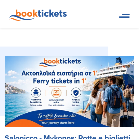
Salonicco - Mykonos: Rotte e
Pagina
Prenotazioni di rotte dei
iniziale
traghetti e biglietti
biglietti dei traghetti
Salonicco - Mykonos: Rotte e biglietti