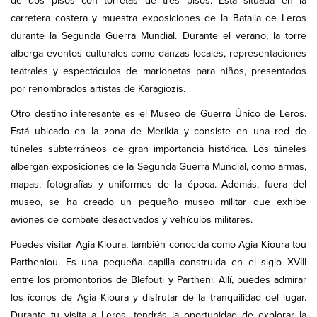
de dos pisos con torretas de tres pisos. Está situada en la
carretera costera y muestra exposiciones de la Batalla de Leros
durante la Segunda Guerra Mundial. Durante el verano, la torre
alberga eventos culturales como danzas locales, representaciones
teatrales y espectáculos de marionetas para niños, presentados
por renombrados artistas de Karagiozis.
Otro destino interesante es el Museo de Guerra Único de Leros.
Está ubicado en la zona de Merikia y consiste en una red de
túneles subterráneos de gran importancia histórica. Los túneles
albergan exposiciones de la Segunda Guerra Mundial, como armas,
mapas, fotografías y uniformes de la época. Además, fuera del
museo, se ha creado un pequeño museo militar que exhibe
aviones de combate desactivados y vehículos militares.
Puedes visitar Agia Kioura, también conocida como Agia Kioura tou
Partheniou. Es una pequeña capilla construida en el siglo XVIII
entre los promontorios de Blefouti y Partheni. Allí, puedes admirar
los íconos de Agia Kioura y disfrutar de la tranquilidad del lugar.
Durante tu visita a Leros, tendrás la oportunidad de explorar la