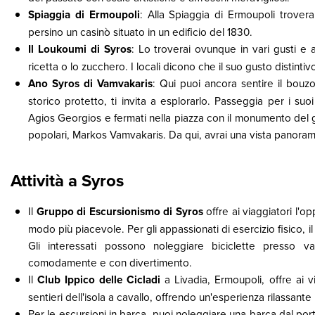
Spiaggia di Ermoupoli
: Alla Spiaggia di Ermoupoli troverai
persino un casinò situato in un edificio del 1830.
Il Loukoumi di Syros
: Lo troverai ovunque in vari gusti e
ricetta o lo zucchero. I locali dicono che il suo gusto distintiv
Ano Syros di Vamvakaris
: Qui puoi ancora sentire il bou
storico protetto, ti invita a esplorarlo. Passeggia per i suoi v
Agios Georgios e fermati nella piazza con il monumento del
popolari, Markos Vamvakaris. Da qui, avrai una vista panoram
Attività a Syros
Il
Gruppo di Escursionismo di Syros
offre ai viaggiatori l'op
modo più piacevole. Per gli appassionati di esercizio fisico, il
Gli interessati possono noleggiare biciclette presso va
comodamente e con divertimento.
Il
Club Ippico delle Cicladi
a Livadia, Ermoupoli, offre ai via
sentieri dell'isola a cavallo, offrendo un'esperienza rilassante
Per le escursioni in barca, puoi noleggiare una barca dal porto 