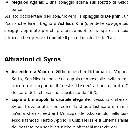
Megalos Agalas
: È una spiaggia isolata sull'isolotto di Gaid
barca.
Sul lato occidentale dell'isola, troverai la spiaggia di
Delphini
, u
Puoi anche fare il bagno a
Achladi
,
Kini
(una delle spiagge più 
spiagge appartate per chi preferisce nuotate tranquille. La spi
fabbrica che operava lì durante il picco industriale dell'isola.
Attrazioni di Syros
Ascendere a Vaporia
: Gli imponenti edifici urbani di Vapo
Sotto, San Nicola con la sua cupola riconoscibile invita a en
trono e dei lampadari di Trieste ti lascerà a bocca aperta. 
del coro della chiesa che si esibisce dal 1920.
Esplora Ermoupoli, la capitale elegante
: Nessuno si stanca
Syros, troverai attrazioni come le strade lastricate di marmo
un'aura storica. Vedrai il Municipio del XIX secolo nella pia
esso il famoso Teatro Apollo, il Club Hellas e il Cinema Pallas.
del passato con scale artistiche e affreschi meravigliosi.