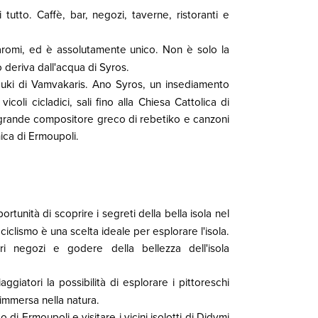
 tutto. Caffè, bar, negozi, taverne, ristoranti e
 aromi, ed è assolutamente unico. Non è solo la
o deriva dall'acqua di Syros.
zouki di Vamvakaris. Ano Syros, un insediamento
icoli cicladici, sali fino alla Chiesa Cattolica di
 grande compositore greco di rebetiko e canzoni
ica di Ermoupoli.
portunità di scoprire i segreti della bella isola nel
 ciclismo è una scelta ideale per esplorare l'isola.
ri negozi e godere della bellezza dell'isola
ggiatori la possibilità di esplorare i pittoreschi
 immersa nella natura.
di Ermoupoli e visitare i vicini isolotti di Didymi