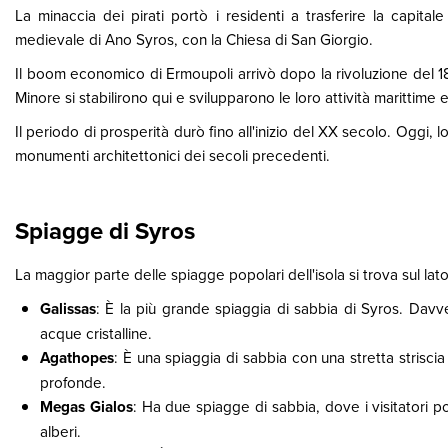
La minaccia dei pirati portò i residenti a trasferire la capital
medievale di Ano Syros, con la Chiesa di San Giorgio.
Il boom economico di Ermoupoli arrivò dopo la rivoluzione del 18
Minore si stabilirono qui e svilupparono le loro attività marittime 
Il periodo di prosperità durò fino all'inizio del XX secolo. Oggi
monumenti architettonici dei secoli precedenti.
Spiagge di Syros
La maggior parte delle spiagge popolari dell'isola si trova sul lat
Galissas
: È la più grande spiaggia di sabbia di Syros. Davv
acque cristalline.
Agathopes
: È una spiaggia di sabbia con una stretta strisc
profonde.
Megas Gialos
: Ha due spiagge di sabbia, dove i visitatori p
alberi.