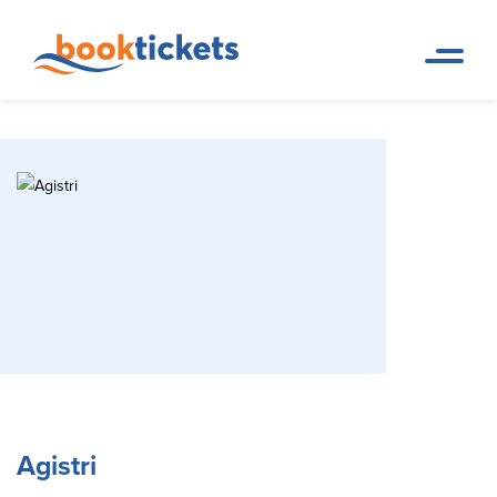
Agistri
Pagina iniziale
Destinazioni
Agistri