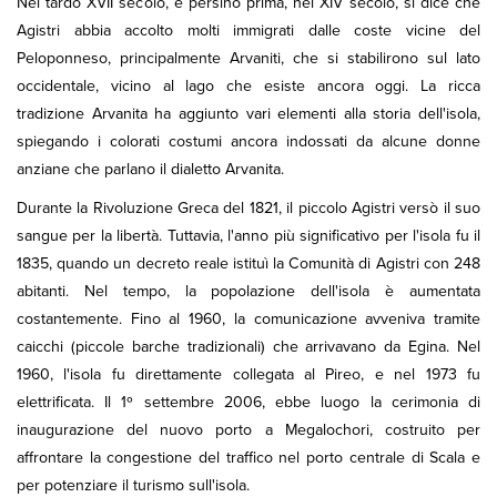
Nel tardo XVII secolo, e persino prima, nel XIV secolo, si dice che
Agistri abbia accolto molti immigrati dalle coste vicine del
Peloponneso, principalmente Arvaniti, che si stabilirono sul lato
occidentale, vicino al lago che esiste ancora oggi. La ricca
tradizione Arvanita ha aggiunto vari elementi alla storia dell'isola,
spiegando i colorati costumi ancora indossati da alcune donne
anziane che parlano il dialetto Arvanita.
Durante la Rivoluzione Greca del 1821, il piccolo Agistri versò il suo
sangue per la libertà. Tuttavia, l'anno più significativo per l'isola fu il
1835, quando un decreto reale istituì la Comunità di Agistri con 248
abitanti. Nel tempo, la popolazione dell'isola è aumentata
costantemente. Fino al 1960, la comunicazione avveniva tramite
caicchi (piccole barche tradizionali) che arrivavano da Egina. Nel
1960, l'isola fu direttamente collegata al Pireo, e nel 1973 fu
elettrificata. Il 1º settembre 2006, ebbe luogo la cerimonia di
inaugurazione del nuovo porto a Megalochori, costruito per
affrontare la congestione del traffico nel porto centrale di Scala e
per potenziare il turismo sull'isola.