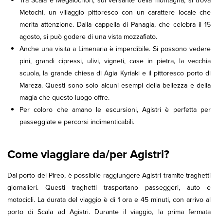
Tra Scala e Megalochori, sul versante della montagna, si trova
Metochi, un villaggio pittoresco con un carattere locale che
merita attenzione. Dalla cappella di Panagia, che celebra il 15
agosto, si può godere di una vista mozzafiato.
Anche una visita a Limenaria è imperdibile. Si possono vedere
pini, grandi cipressi, ulivi, vigneti, case in pietra, la vecchia
scuola, la grande chiesa di Agia Kyriaki e il pittoresco porto di
Mareza. Questi sono solo alcuni esempi della bellezza e della
magia che questo luogo offre.
Per coloro che amano le escursioni, Agistri è perfetta per
passeggiate e percorsi indimenticabili.
Come viaggiare da/per Agistri?
Dal porto del Pireo, è possibile raggiungere Agistri tramite traghetti
giornalieri. Questi traghetti trasportano passeggeri, auto e
motocicli. La durata del viaggio è di 1 ora e 45 minuti, con arrivo al
porto di Scala ad Agistri. Durante il viaggio, la prima fermata