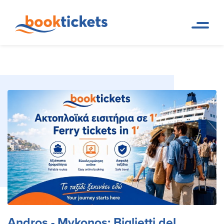
Andros - Mykonos: Biglietti del
Pagina
Prenotazioni di rotte dei
iniziale
traghetti e biglietti
traghetto, percorsi
Andros - Mykonos: Biglietti del