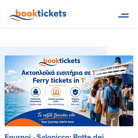
Fournoi - Salonicco: Rotte dei
Pagina
Prenotazioni di rotte dei
iniziale
traghetti e biglietti
traghetti e biglietti
Fournoi - Salonicco: Rotte dei