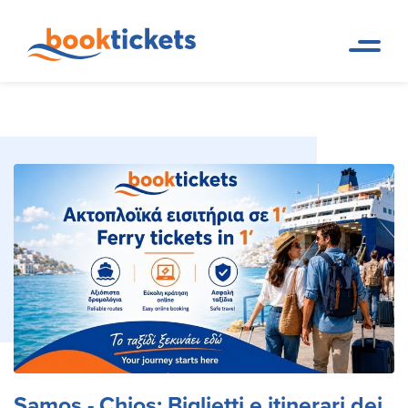
Samos - Chios: Biglietti e
Pagina
Prenotazioni di rotte dei
iniziale
traghetti e biglietti
itinerari dei traghetti
Samos - Chios: Biglietti e itinerari dei