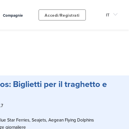
Accedi/Registrati
Compagnie
s: Biglietti per il traghetto e
.7
lue Star Ferries, Seajets, Aegean Flying Dolphins
e giornaliere