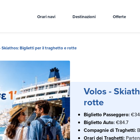
Orari navi
Destinazioni
Offerte
- Skiathos: Biglietti per il traghetto e rotte
Volos - Skiatho
rotte
Biglietto Passeggero:
€34
Biglietto Auto:
€84.7
Compagnie di Traghetti:
B
Orari dei Traghetti:
Partenz