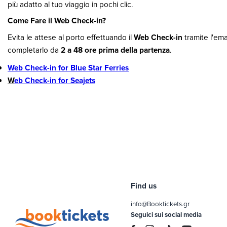
più adatto al tuo viaggio in pochi clic.
Come Fare il Web Check-in?
Evita le attese al porto effettuando il
Web Check-in
tramite l'ema
completarlo da
2 a 48 ore prima della partenza
.
Web Check-in for Blue Star Ferries
W
eb Check-in for Seajets
Find us
info@Booktickets.gr
Seguici sui social media