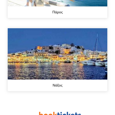
Πάρος
Νάξος