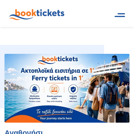
Αρχική
Ταξιδιωτικοί Προορισμοί. Εισιτήρια πλοίων
Σελίδα
δρομολόγια
Αγαθονήσι
Αγαθονήσι