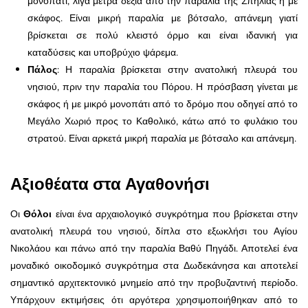
μονοπάτι, λίγα μέτρα δεξιά από την παραλία της Σπηλιάς ή με
σκάφος. Είναι μικρή παραλία με βότσαλο, απάνεμη γιατί
βρίσκεται σε πολύ κλειστό όρμο και είναι ιδανική για
καταδύσεις και υποβρύχιο ψάρεμα.
Πάλος
: Η παραλία βρίσκεται στην ανατολική πλευρά του
νησιού, πριν την παραλία του Πόρου. Η πρόσβαση γίνεται με
σκάφος ή με μικρό μονοπάτι από το δρόμο που οδηγεί από το
Μεγάλο Χωριό προς το Καθολικό, κάτω από το φυλάκιο του
στρατού. Είναι αρκετά μικρή παραλία με βότσαλο και απάνεμη.
Αξιοθέατα στα Αγαθονήσι
Οι
Θόλοι
είναι ένα αρχαιολογικό συγκρότημα που βρίσκεται στην
ανατολική πλευρά του νησιού, δίπλα στο εξωκλήσι του Αγίου
Νικολάου και πάνω από την παραλία Βαθύ Πηγάδι. Αποτελεί ένα
μοναδικό οικοδομικό συγκρότημα στα Δωδεκάνησα και αποτελεί
σημαντικό αρχιτεκτονικό μνημείο από την προβυζαντινή περίοδο.
Υπάρχουν εκτιμήσεις ότι αργότερα χρησιμοποιήθηκαν από το