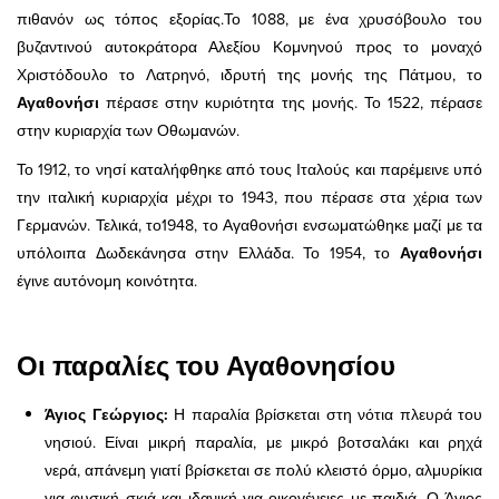
πιθανόν ως τόπος εξορίας.Το 1088, με ένα χρυσόβουλο του
βυζαντινού αυτοκράτορα Αλεξίου Κομνηνού προς το μοναχό
Χριστόδουλο το Λατρηνό, ιδρυτή της μονής της Πάτμου, το
Αγαθονήσι
πέρασε στην κυριότητα της μονής. Το 1522, πέρασε
στην κυριαρχία των Οθωμανών.
Το 1912, το νησί καταλήφθηκε από τους Ιταλούς και παρέμεινε υπό
την ιταλική κυριαρχία μέχρι το 1943, που πέρασε στα χέρια των
Γερμανών. Τελικά, το1948, το Αγαθονήσι ενσωματώθηκε μαζί με τα
υπόλοιπα Δωδεκάνησα στην Ελλάδα. Το 1954, το
Αγαθονήσι
έγινε αυτόνομη κοινότητα.
Οι παραλίες του Αγαθονησίου
Άγιος Γεώργιος:
Η παραλία βρίσκεται στη νότια πλευρά του
νησιού. Είναι μικρή παραλία, με μικρό βοτσαλάκι και ρηχά
νερά, απάνεμη γιατί βρίσκεται σε πολύ κλειστό όρμο, αλμυρίκια
για φυσική σκιά και ιδανική για οικογένειες με παιδιά. Ο Άγιος