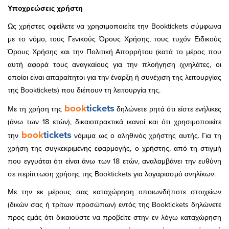
Υποχρεώσεις χρήστη
Ως χρήστες οφείλετε να χρησιμοποιείτε την Booktickets σύμφωνα
με το νόμο, τους Γενικούς Όρους Χρήσης, τους τυχόν Ειδικούς
Όρους Χρήσης και την Πολιτική Απορρήτου (κατά το μέρος που
αυτή αφορά τους αναγκαίους για την πλοήγηση ιχνηλάτες, οι
οποίοι είναι απαραίτητοι για την έναρξη ή συνέχιση της λειτουργίας
της Booktickets) που διέπουν τη λειτουργία της.
book
tickets
Με τη χρήση της
δηλώνετε ρητά ότι είστε ενήλικες
(άνω των 18 ετών), δικαιοπρακτικά ικανοί και ότι χρησιμοποιείτε
book
tickets
την
νόμιμα ως ο αληθινός χρήστης αυτής. Για τη
χρήση της συγκεκριμένης εφαρμογής, ο χρήστης, από τη στιγμή
που εγγυάται ότι είναι άνω των 18 ετών, αναλαμβάνει την ευθύνη
σε περίπτωση χρήσης της Booktickets για λογαριασμό ανηλίκων.
Με την εκ μέρους σας καταχώρηση οποιωνδήποτε στοιχείων
(δικών σας ή τρίτων προσώπων) εντός της Booktickets δηλώνετε
προς εμάς ότι δικαιούστε να προβείτε στην εν λόγω καταχώρηση