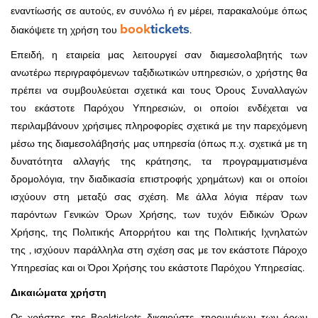
εναντίωσής σε αυτούς, εν συνόλω ή εν μέρει, παρακαλούμε όπως
book
tickets
διακόψετε τη χρήση του
.
Επειδή, η εταιρεία μας λειτουργεί σαν διαμεσολαβητής των
ανωτέρω περιγραφόμενων ταξιδιωτικών υπηρεσιών, ο χρήστης θα
πρέπει να συμβουλεύεται σχετικά και τους Όρους Συναλλαγών
του εκάστοτε Παρόχου Υπηρεσιών, οι οποίοι ενδέχεται να
περιλαμβάνουν χρήσιμες πληροφορίες σχετικά με την παρεχόμενη
μέσω της διαμεσολάβησής μας υπηρεσία (όπως π.χ. σχετικά με τη
δυνατότητα αλλαγής της κράτησης, τα προγραμματισμένα
δρομολόγια, την διαδικασία επιστροφής χρημάτων) και οι οποίοι
ισχύουν στη μεταξύ σας σχέση. Με άλλα λόγια πέραν των
παρόντων Γενικών Όρων Χρήσης, των τυχόν Ειδικών Όρων
Χρήσης, της Πολιτικής Απορρήτου και της Πολιτικής Ιχνηλατών
της , ισχύουν παράλληλα στη σχέση σας με τον εκάστοτε Πάροχο
Υπηρεσίας και οι Όροι Χρήσης του εκάστοτε Παρόχου Υπηρεσίας.
Δικαιώματα χρήστη
Ως χρήστης της Booktickets δικαιούστε, τηρουμένων των όρων