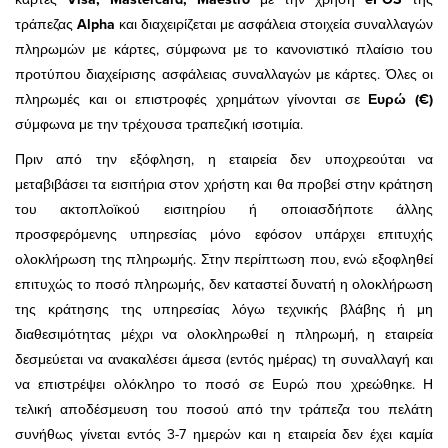
τράπεζας
Alpha
και διαχειρίζεται με ασφάλεια στοιχεία συναλλαγών
πληρωμών με κάρτες, σύμφωνα με το κανονιστικό πλαίσιο του
προτύπου διαχείρισης ασφάλειας συναλλαγών με κάρτες. Όλες οι
πληρωμές και οι επιστροφές χρημάτων γίνονται σε
Ευρώ (€)
σύμφωνα με την τρέχουσα τραπεζική ισοτιμία.
Πριν από την εξόφληση, η εταιρεία δεν υποχρεούται να
μεταβιβάσει τα εισιτήρια στον χρήστη και θα προβεί στην κράτηση
του ακτοπλοϊκού εισιτηρίου ή οποιασδήποτε άλλης
προσφερόμενης υπηρεσίας μόνο εφόσον υπάρχει επιτυχής
ολοκλήρωση της πληρωμής. Στην περίπτωση που, ενώ εξοφληθεί
επιτυχώς το ποσό πληρωμής, δεν καταστεί δυνατή η ολοκλήρωση
της κράτησης της υπηρεσίας λόγω τεχνικής βλάβης ή μη
διαθεσιμότητας μέχρι να ολοκληρωθεί η πληρωμή, η εταιρεία
δεσμεύεται να ανακαλέσει άμεσα (εντός ημέρας) τη συναλλαγή και
να επιστρέψει ολόκληρο το ποσό σε Ευρώ που χρεώθηκε. Η
τελική αποδέσμευση του ποσού από την τράπεζα του πελάτη
συνήθως γίνεται εντός 3-7 ημερών και η εταιρεία δεν έχει καμία