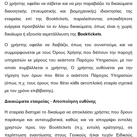
Ο χρήστης οφείλει να σέβεται και να μην παραβιάζει τα δικαιώματα
διανοητικής (πνευματικής και βιομηχανικής) ιδιοκτησίας της
εταιρείας επί της Booktickets, παραλείποντας οποιαδήποτε
ενέργεια προσβάλλει τα εν λόγω δικαιώματα, όπως είναι η χωρίς
δικαίωμα ή εξουσία εκμετάλλευση της
Booktickets
.
Ο χρήστης οφείλει να διαβάζει, όπως του συνιστούμε, και να
συμμορφώνεται με τους Όρους Χρήσης που διέπουν την παροχή
υπηρεσιών εκ μέρους του εκάστοτε Παρόχου Υπηρεσιών, με τον
οποίο συμβάλλεται ο χρήστης. Ο χρήστης ευθύνεται για την
τήρηση των όρων που θέτει ο εκάστοτε Πάροχος Υπηρεσιών
(όπως π.χ. τους όρους που θέτει κάθε ακτοπλοϊκή εταιρία σχετικά
με τον χρόνο επιβίβασης).
Δικαιώματα εταιρείας - Αποποίηση ευθύνης
Η εταιρεία διατηρεί το δικαίωμα να αποκλείσει χρήστες που δρουν
παράνομα και αντισυμβατικά, καθώς και να απορρίψει εντολές
χρηστών προς την Booktickets (π.χ. εντολή κράτησης), σε
περίπτωση εναντίωσης στους Γενικούς ή/και τυχόν Ειδικούς