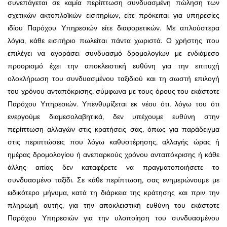
συνεπάγεται σε καμία περίπτωση συνδυασμένη πώληση των
σχετικών ακτοπλοϊκών εισιτηρίων, είτε πρόκειται για υπηρεσίες
ιδίου Παρόχου Υπηρεσιών είτε διαφορετικών. Με απλούστερα
λόγια, κάθε εισιτήριο πωλείται πάντα χωριστά. Ο χρήστης που
επιλέγει να αγοράσει συνδυασμό δρομολογίων με ενδιάμεσο
προορισμό έχει την αποκλειστική ευθύνη για την επιτυχή
ολοκλήρωση του συνδυασμένου ταξιδιού και τη σωστή επιλογή
του χρόνου ανταπόκρισης, σύμφωνα με τους όρους του εκάστοτε
Παρόχου Υπηρεσιών. Υπενθυμίζεται εκ νέου ότι, λόγω του ότι
ενεργούμε διαμεσολαβητικά, δεν υπέχουμε ευθύνη στην
περίπτωση αλλαγών στις κρατήσεις σας, όπως για παράδειγμα
στις περιπτώσεις που λόγω καθυστέρησης, αλλαγής ώρας ή
ημέρας δρομολογίου ή ανεπαρκούς χρόνου ανταπόκρισης ή κάθε
άλλης αιτίας δεν καταφέρετε να πραγματοποιήσετε το
συνδυασμένο ταξίδι. Σε κάθε περίπτωση, σας ενημερώνουμε με
ειδικότερο μήνυμα, κατά τη διάρκεια της κράτησης και πριν την
πληρωμή αυτής, για την αποκλειστική ευθύνη του εκάστοτε
Παρόχου Υπηρεσιών για την υλοποίηση του συνδυασμένου