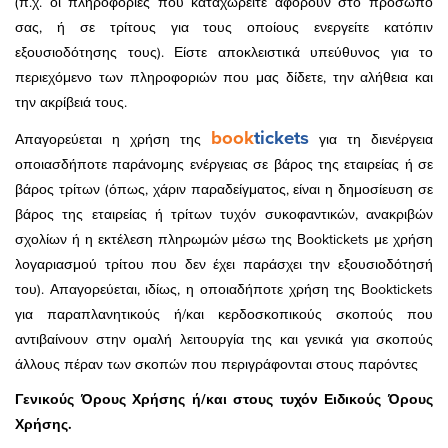
(π.χ. οι πληροφορίες που καταχωρείτε αφορούν στο πρόσωπό
σας, ή σε τρίτους για τους οποίους ενεργείτε κατόπιν
εξουσιοδότησης τους). Είστε αποκλειστικά υπεύθυνος για το
περιεχόμενο των πληροφοριών που μας δίδετε, την αλήθεια και
την ακρίβειά τους.
book
tickets
Απαγορεύεται η χρήση της
για τη διενέργεια
οποιασδήποτε παράνομης ενέργειας σε βάρος της εταιρείας ή σε
βάρος τρίτων (όπως, χάριν παραδείγματος, είναι η δημοσίευση σε
βάρος της εταιρείας ή τρίτων τυχόν συκοφαντικών, ανακριβών
σχολίων ή η εκτέλεση πληρωμών μέσω της Booktickets με χρήση
λογαριασμού τρίτου που δεν έχει παράσχει την εξουσιοδότησή
του). Απαγορεύεται, ιδίως, η οποιαδήποτε χρήση της Booktickets
για παραπλανητικούς ή/και κερδοσκοπικούς σκοπούς που
αντιβαίνουν στην ομαλή λειτουργία της και γενικά για σκοπούς
άλλους πέραν των σκοπών που περιγράφονται στους παρόντες
Γενικούς Όρους Χρήσης ή/και στους τυχόν Ειδικούς Όρους
Χρήσης.