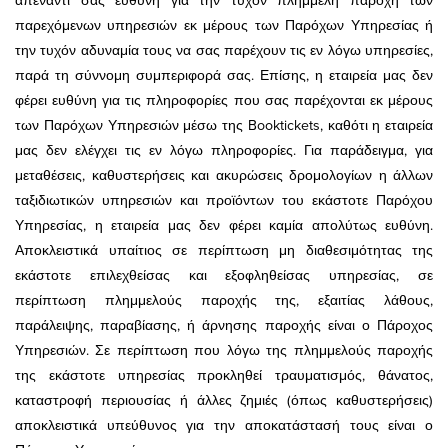
απέναντί σας ευθύνη για την τυχόν πλημμελή παροχή των
παρεχόμενων υπηρεσιών εκ μέρους των Παρόχων Υπηρεσίας ή
την τυχόν αδυναμία τους να σας παρέχουν τις εν λόγω υπηρεσίες,
παρά τη σύννομη συμπεριφορά σας. Επίσης, η εταιρεία μας δεν
φέρει ευθύνη για τις πληροφορίες που σας παρέχονται εκ μέρους
των Παρόχων Υπηρεσιών μέσω της Booktickets, καθότι η εταιρεία
μας δεν ελέγχει τις εν λόγω πληροφορίες. Για παράδειγμα, για
μεταθέσεις, καθυστερήσεις και ακυρώσεις δρομολογίων η άλλων
ταξιδιωτικών υπηρεσιών και προϊόντων του εκάστοτε Παρόχου
Υπηρεσίας, η εταιρεία μας δεν φέρει καμία απολύτως ευθύνη.
Αποκλειστικά υπαίτιος σε περίπτωση μη διαθεσιμότητας της
εκάστοτε επιλεχθείσας και εξοφληθείσας υπηρεσίας, σε
περίπτωση πλημμελούς παροχής της, εξαιτίας λάθους,
παράλειψης, παραβίασης, ή άρνησης παροχής είναι ο Πάροχος
Υπηρεσιών. Σε περίπτωση που λόγω της πλημμελούς παροχής
της εκάστοτε υπηρεσίας προκληθεί τραυματισμός, θάνατος,
καταστροφή περιουσίας ή άλλες ζημιές (όπως καθυστερήσεις)
αποκλειστικά υπεύθυνος για την αποκατάστασή τους είναι ο