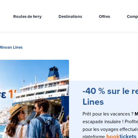
Routes de ferry
Destinations
Offres
Comp
 Minoan Lines
-40 % sur le 
Lines
Prêt pour les vacances ?
M
escapade insulaire ! Profi
pour les voyages effectués
book
tickets
plateforme