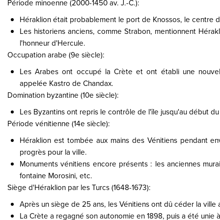
Période minoenne (2000-1450 av. J.-C.):
Héraklion était probablement le port de Knossos, le centre de
Les historiens anciens, comme Strabon, mentionnent Hérak
l'honneur d'Hercule.
Occupation arabe (9e siècle):
Les Arabes ont occupé la Crète et ont établi une nouvelle
appelée Kastro de Chandax.
Domination byzantine (10e siècle):
Les Byzantins ont repris le contrôle de l'île jusqu'au début du
Période vénitienne (14e siècle):
Héraklion est tombée aux mains des Vénitiens pendant env
progrès pour la ville.
Monuments vénitiens encore présents : les anciennes muraille
fontaine Morosini, etc.
Siège d'Héraklion par les Turcs (1648-1673):
Après un siège de 25 ans, les Vénitiens ont dû céder la ville 
La Crète a regagné son autonomie en 1898, puis a été unie à