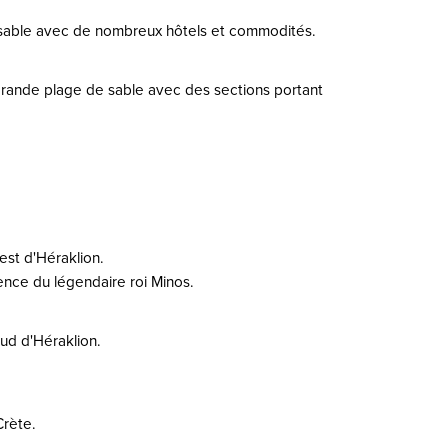
e sable avec de nombreux hôtels et commodités.
e grande plage de sable avec des sections portant
est d'Héraklion.
idence du légendaire roi Minos.
sud d'Héraklion.
Crète.