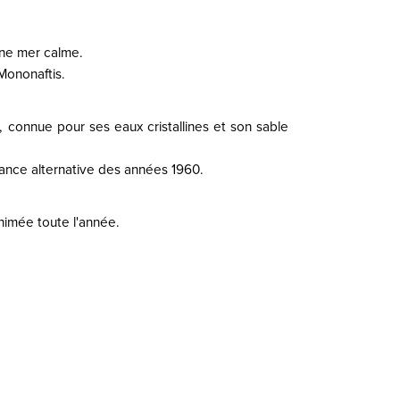
une mer calme.
 Mononaftis.
, connue pour ses eaux cristallines et son sable
ance alternative des années 1960.
animée toute l'année.