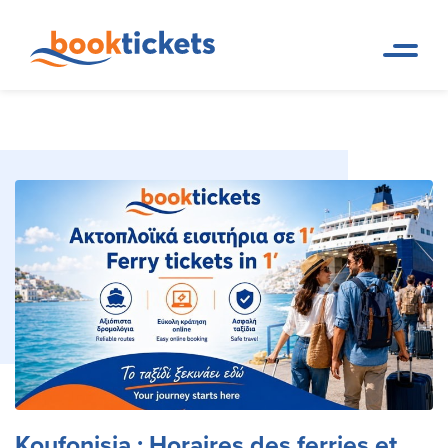
Koufonisia : Horaires des ferries et réservation
Page d
Destinations
accueil
en ligne
Koufonisia : Horaires des ferries et