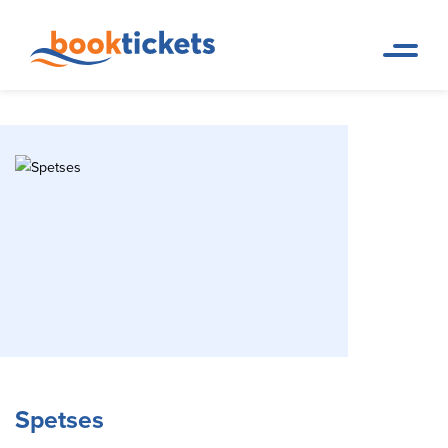
Spetses
Page d accueil
Destinations
Spetses