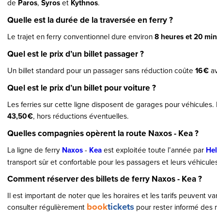
de
Paros
,
Syros
et
Kythnos
.
Quelle est la durée de la traversée en ferry ?
Le trajet en ferry conventionnel dure environ
8 heures et 20 mi
Quel est le prix d’un billet passager ?
Un billet standard pour un passager sans réduction coûte
16 €
a
Quel est le prix d’un billet pour voiture ?
Les ferries sur cette ligne disposent de garages pour véhicules. 
43,50 €
, hors réductions éventuelles.
Quelles compagnies opèrent la route Naxos - Kea ?
La ligne de ferry
Naxos
-
Kea
est exploitée toute l’année par
Hel
transport sûr et confortable pour les passagers et leurs véhicule
Comment réserver des billets de ferry Naxos - Kea ?
Il est important de noter que les horaires et les tarifs peuvent v
book
tickets
consulter régulièrement
pour rester informé des 