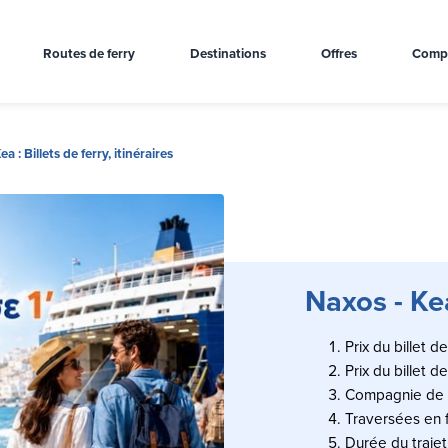
Routes de ferry
Destinations
Offres
Comp
a : Billets de ferry, itinéraires
Naxos - Kea 
Prix du billet d
Prix du billet d
Compagnie de f
Traversées en f
Durée du trajet