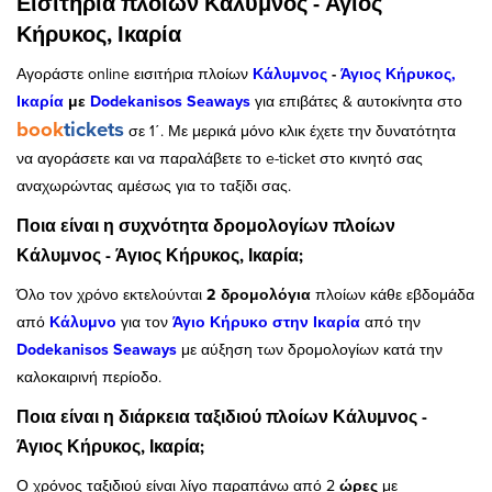
Εισιτήρια πλοίων Κάλυμνος - Άγιος
Κήρυκος, Ικαρία
Αγοράστε online εισιτήρια πλοίων
Κάλυμνος
-
Άγιος Κήρυκος,
Ικαρία
με
Dodekanisos Seaways
για επιβάτες & αυτοκίνητα στο
book
tickets
σε 1΄. Με μερικά μόνο κλικ έχετε την δυνατότητα
να αγοράσετε και να παραλάβετε το e-ticket στο κινητό σας
αναχωρώντας αμέσως για το ταξίδι σας.
Ποια είναι η συχνότητα δρομολογίων πλοίων
Κάλυμνος - Άγιος Κήρυκος, Ικαρία;
Όλο τον χρόνο εκτελούνται
2 δρομολόγια
πλοίων κάθε εβδομάδα
από
Κάλυμνο
για τον
Άγιο Κήρυκο
στην
Ικαρία
από την
Dodekanisos Seaways
με αύξηση των δρομολογίων κατά την
καλοκαιρινή περίοδο.
Ποια είναι η διάρκεια ταξιδιού πλοίων Κάλυμνος -
Άγιος Κήρυκος, Ικαρία;
Ο χρόνος ταξιδιού είναι λίγο παραπάνω από 2
ώρες
με