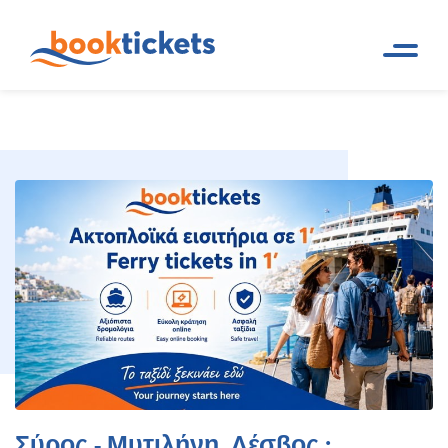
Σύρος - Μυτιλήνη, Λέσβος :
Αρχική
Ακτοπλοϊκά δρομολόγια και
Σελίδα
εισιτήρια πλοίων
Εισιτήρια πλοίων
Σύρος - Μυτιλήνη, Λέσβος :