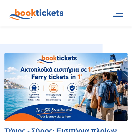
Τήνος - Σύρος: Εισιτήρια
Αρχική
Ακτοπλοϊκά δρομολόγια και
Σελίδα
εισιτήρια πλοίων
πλοίων και δρομολόγια
Τήνος - Σύρος: Εισιτήρια πλοίων