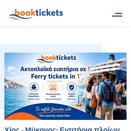
Χίος - Μύκονος: Εισιτήρια
Αρχική
Ακτοπλοϊκά δρομολόγια και
Σελίδα
εισιτήρια πλοίων
πλοίων, δρομολόγια
Χίος - Μύκονος: Εισιτήρια πλοίων,