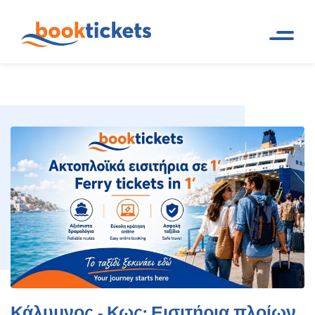
Κάλυμνος - Κως: Εισιτήρια
Αρχική
Ακτοπλοϊκά δρομολόγια και
Σελίδα
εισιτήρια πλοίων
πλοίων, δρομολόγια
Κάλυμνος - Κως: Εισιτήρια πλοίων,