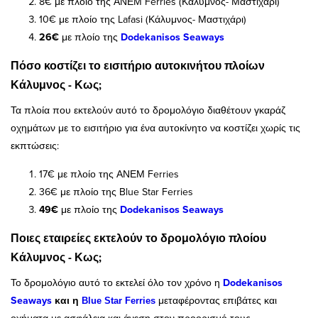
8€ με πλοίο της ΑΝΕΜ Ferries (Κάλυμνος- Μαστιχάρι)
10€ με πλοίο της Lafasi (Κάλυμνος- Μαστιχάρι)
26€
με πλοίο της
Dodekanisos Seaway
s
Πόσο κοστίζει το εισιτήριο αυτοκινήτου πλοίων
Κάλυμνος - Κως;
Τα πλοία που εκτελούν αυτό το δρομολόγιο διαθέτουν γκαράζ
οχημάτων με το εισιτήριο για ένα αυτοκίνητο να κοστίζει χωρίς τις
εκπτώσεις:
17€ με πλοίο της ΑΝΕΜ Ferries
36€ με πλοίο της Blue Star Ferries
49€
με πλοίο της
Dodekanisos Seaway
s
Ποιες εταιρείες εκτελούν το δρομολόγιο πλοίου
Κάλυμνος - Κως;
Το δρομολόγιο αυτό το εκτελεί όλο τον χρόνο η
Dodekanisos
Seaway
s
και η
μεταφέροντας επιβάτες και
Blue Star Ferries
οχήματα με ασφάλεια και άνεση στον προορισμό τους.