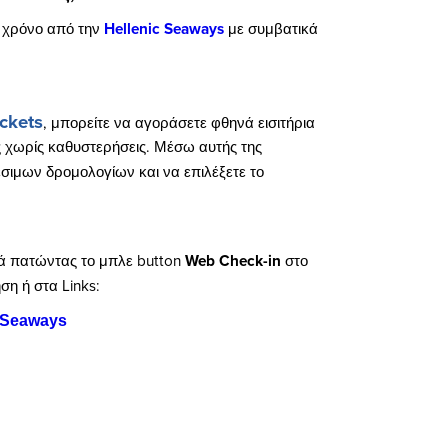
ν χρόνο από την
Hellenic Seaways
με συμβατικά
ickets
, μπορείτε να αγοράσετε φθηνά εισιτήρια
ς χωρίς καθυστερήσεις. Μέσω αυτής της
έσιμων δρομολογίων και να επιλέξετε το
λά πατώντας το μπλε button
Web Check-in
στο
η ή στα Links:
 Seaways