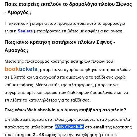
Ποιες εταιρείες εκτελούν το δρομολόγιο πλοίου Σίφνος
- Αμοργός ;
Η ακτοπλοϊκή εταιρεία που πραγματοποιεί αυτό το δρομολόγιο
είναι η
Seajets
μεταφέροντας επιβάτες με ασφάλεια και άνεση.
Πως κάνω κράτηση εισιτήριων πλοίων Σίφνος -
Αμοργός ;
Μέσω της πλατφόρμας κράτησης εισιτηρίων πλοίων του
book
tickets
, μπορείτε να αγοράσετε φθηνά εισιτήρια πλοίων
σε 1 λεπτό και να αναχωρήσετε αμέσως για το ταξίδι σας χωρίς
καθυστερήσεις. Μέσω αυτής της πλατφόρμας, μπορείτε να
συγκρίνετε τιμές και ωράρια των διαθέσιμων δρομολογίων και να
επιλέξετε το καταλληλότερο για το ταξίδι σας.
Πως κάνω Web check-in για άμεση επιβίβαση στο πλοίο?
Επιβιβαστείτε άμεσα στο πλοίο χωρίς αναμονές στα λιμάνια απλά
πατώντας το μπλε button
Web Check-in
στο
email
της κράτησης
του εισιτηρίου
2 - 48 ώρες
πριν την αναχώρηση ή στο link: