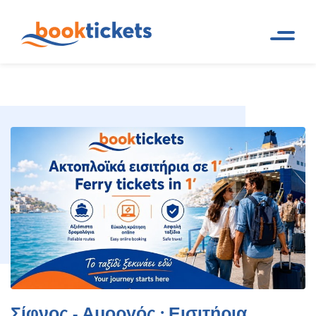
Σίφνος - Αμοργός : Εισιτήρια
Αρχική
Ακτοπλοϊκά δρομολόγια και
Σελίδα
εισιτήρια πλοίων
πλοίων, δρομολόγια
Σίφνος - Αμοργός : Εισιτήρια