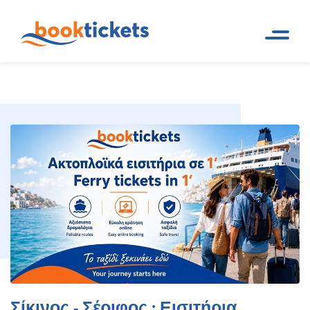
Σίκινος - Σέριφος : Εισιτήρια
Αρχική
Ακτοπλοϊκά δρομολόγια και
Σελίδα
εισιτήρια πλοίων
πλοίων, δρομολόγια
Σίκινος - Σέριφος : Εισιτήρια