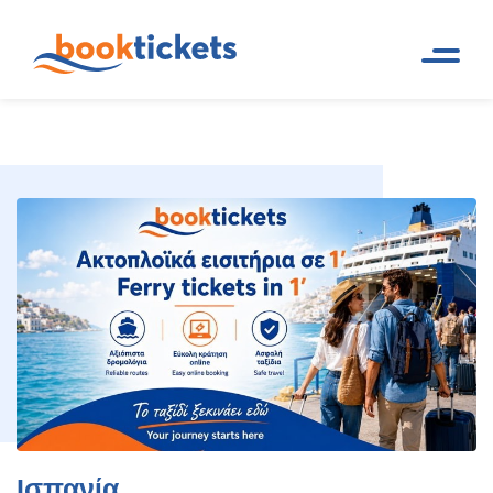
Αρχική
Ταξιδιωτικοί Προορισμοί. Εισιτήρια πλοίων
Σελίδα
δρομολόγια
Ισπανία
Ισπανία