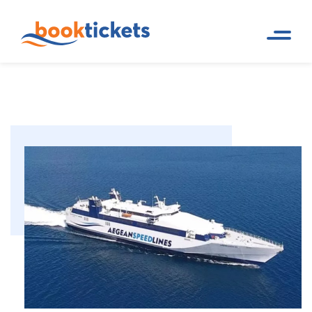
Aegean Sealines: Destinations &
Page d
Compagnies de
accueil
ferry
Billets