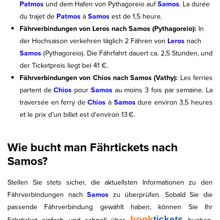
Patmos
und dem Hafen von Pythagoreio auf
Samos
. La durée
du trajet de
Patmos
à
Samos
est de 1,5 heure.
Fährverbindungen von Leros nach Samos (Pythagoreio):
In
der Hochsaison verkehren täglich 2 Fähren von
Leros
nach
Samos
(Pythagoreio). Die Fährfahrt dauert ca. 2,5 Stunden, und
der Ticketpreis liegt bei 41 €.
Fährverbindungen von Chios nach Samos (Vathy):
Les ferries
partent de
Chios
pour
Samos
au moins 3 fois par semaine. La
traversée en ferry de
Chios
à
Samos
dure environ 3,5 heures
et le prix d’un billet est d’environ 13 €.
Wie bucht man Fährtickets nach
Samos?
Stellen Sie stets sicher, die aktuellsten Informationen zu den
Fährverbindungen nach
Samos
zu überprüfen. Sobald Sie die
passende Fährverbindung gewählt haben, können Sie Ihr
book
tickets