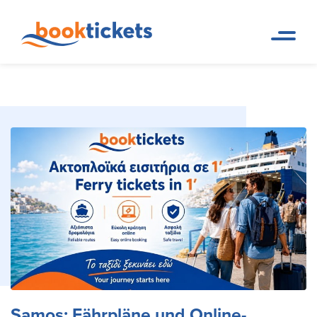
Samos: Fährpläne und Online-
Page d
Destinations
accueil
Ticketbuchung
Samos: Fährpläne und Online-