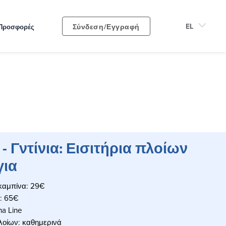
Σύνδεση/Εγγραφή
Προσφορές
 Γντίνια: Εισιτήρια πλοίων
για
 καμπίνα: 29€
υ: 65€
na Line
λοίων: καθημερινά