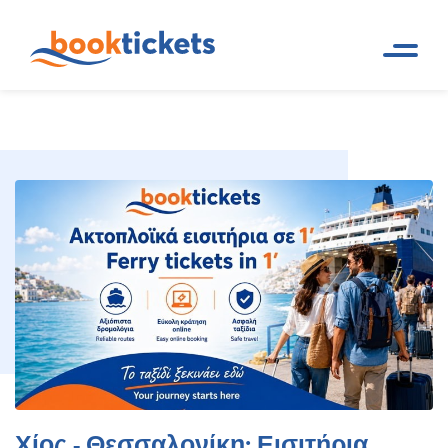
Χίος - Θεσσαλονίκη: Εισιτήρια
Αρχική
Ακτοπλοϊκά δρομολόγια
Σελίδα
και εισιτήρια πλοίων
πλοίων και δρομολόγια
Χίος - Θεσσαλονίκη: Εισιτήρια