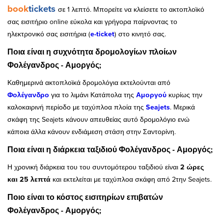
book
tickets
σε 1 λεπτό. Μπορείτε να κλείσετε το ακτοπλοϊκό
σας εισιτήριο online εύκολα και γρήγορα παίρνοντας το
ηλεκτρονικό σας εισιτήρια (
e-ticket
) στο κινητό σας.
Ποια είναι η συχνότητα δρομολογίων πλοίων
Φολέγανδρος - Αμοργός;
Καθημερινά ακτοπλοϊκά δρομολόγια εκτελούνται από
Φολέγανδρο
για το λιμάνι Κατάπολα της
Αμοργού
κυρίως την
καλοκαιρινή περίοδο με ταχύπλοα πλοία της
Seajets
. Μερικά
σκάφη της Seajets κάνουν απευθείας αυτό δρομολόγιο ενώ
κάποια άλλα κάνουν ενδιάμεση στάση στην Σαντορίνη.
Ποια είναι η διάρκεια ταξιδιού Φολέγανδρος - Αμοργός;
Η χρονική διάρκεια του του συντομότερου ταξιδιού είναι
2 ώρες
και 25 λεπτά
και εκτελείται με ταχύπλοα σκάφη από 2την Seajets.
Ποιο είναι το κόστος εισιτηρίων επιβατών
Φολέγανδρος - Αμοργός;