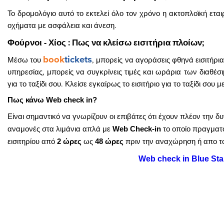
Το δρομολόγιο αυτό το εκτελεί όλο τον χρόνο η ακτοπλοϊκή εται
οχήματα με ασφάλεια και άνεση.
Φούρνοι - Χίος : Πως να κλείσω εισιτήρια πλοίων;
book
tickets
Μέσω του
, μπορείς να αγοράσεις φθηνά εισιτήρι
υπηρεσίας, μπορείς να συγκρίνεις τιμές και ωράρια των διαθέσ
για το ταξίδι σου. Κλείσε εγκαίρως το εισιτήριο για το ταξίδι σου 
Πως κάνω Web check in?
Είναι σημαντικό να γνωρίζουν οι επιβάτες ότι έχουν πλέον την 
αναμονές στα λιμάνια απλά με
Web Check-in
το οποίο πραγματο
εισιτηρίου από
2 ώρες
ως
48 ώρες
πριν την αναχώρηση ή απo τ
Web check in Blue Star