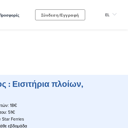
Σύνδεση/Εγγραφή
Προσφορές
ς : Εισιτήρια πλοίων,
ατών: 18€
του: 51€
 Star Ferries
 κάθε εβδομάδα