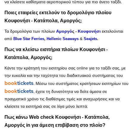
να κλείσετε καθίσματα αεροπορικού τύπου για πιο άνετο ταξίδι.
Ποιες εταιρείες εκτελούν το δρομολόγιο πλοίου
Κουφονήσι - Κατάπολα, Αμοργός;
Τα δρομολόγια των πλοίων
Αμοργό
ς -
Κουφονήσι
εκτελούνται
από
Blue Star Ferries
,
Hellenic Seaways
&
Seajets
.
Πως να κλείσω εισιτήρια πλοίων Κουφονήσι -
Κατάπολα, Αμοργός;
Κάντε την κράτησή του εισιτηρίου σας online για το ταξίδι σας, με
την ευκολία και την ταχύτητα του διαδικτυακού συστήματος του
book
tickets
. Μέσω του συστήματος κρατήσεων εισιτηρίων του
book
tickets
, έχετε τη δυνατότητα να δείτε άμεσα σε
πραγματικό χρόνο τις διαθέσιμες τιμές και αναχωρήσεις και να
κλείσετε τα εισιτήριά σας σε λίγα μόνο λεπτά.
Κουφονήσι - Κατάπολα,
Πως κάνω Web check
Αμοργός
in για άμεση επιβίβαση στο πλοίο?