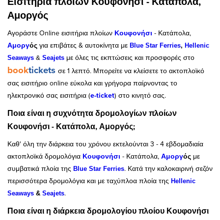
Εισιτήρια πλοίων Κουφονήσι - Κατάπολα,
Αμοργός
Αγοράστε Online εισιτήρια πλοίων
Κουφονήσι
- Κατάπολα,
Αμοργ
ός
για επιβάτες & αυτοκίνητα με
Blue Star Ferries
,
Hellenic
με όλες τις εκπτώσεις και προσφορές στο
Seaways
&
Seajets
book
tickets
σε 1 λεπτό. Μπορείτε να κλείσετε το ακτοπλοϊκό
σας εισιτήριο online εύκολα και γρήγορα παίρνοντας το
ηλεκτρονικό σας εισιτήρια (
e-ticket
) στο κινητό σας.
Ποια είναι η συχνότητα δρομολογίων πλοίων
Κουφονήσι - Κατάπολα, Αμοργός;
Καθ' όλη την διάρκεια του χρόνου εκτελούνται 3 - 4 εβδομαδιαία
ακτοπλοϊκά δρομολόγια
Κουφονήσι
- Κατάπολα,
Αμοργ
ός
με
συμβατικά πλοία της
. Κατά την καλοκαιρινή σεζόν
Blue Star Ferries
περισσότερα δρομολόγια και με ταχύπλοα πλοία της
Hellenic
.
Seaways
&
Seajets
Ποια είναι η διάρκεια δρομολογίου πλοίου Κουφονήσι