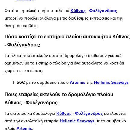
Ωστόσο, η τελική τιμή του ταξιδιού
Κύθνος
-
Φολέγανδρος
μπορεί να ποικίλει ανάλογα με τις διαθέσιμες εκπτώσεις και την
θέση του επιβάτη.
Πόσο κοστίζει το εισιτήριο πλοίου αυτοκινήτου Κύθνος
- Φολέγανδρος;
Τα πλοία που εκτελούν αυτό το δρομολόγιο διαθέτουν γκαράζ
οχημάτων με το εισιτήριο πλοίου για ένα αυτοκίνητο να κοστίζει
χωρίς τις εκπτώσεις:
56€
με το συμβατικό πλοίο
Artemis
της
Hellenic Seaways
Ποιες εταιρείες εκτελούν το δρομολόγιο πλοίου
Κύθνος - Φολέγανδρος;
Τα ακτοπλοϊκά δρομολόγια
Κύθνος
-
Φολέγανδρος
εκτελούνται
από την ακτολποϊκή εταιρεία
Hellenic Seaways
με το συμβατικό
πλοίο
Artemis
.