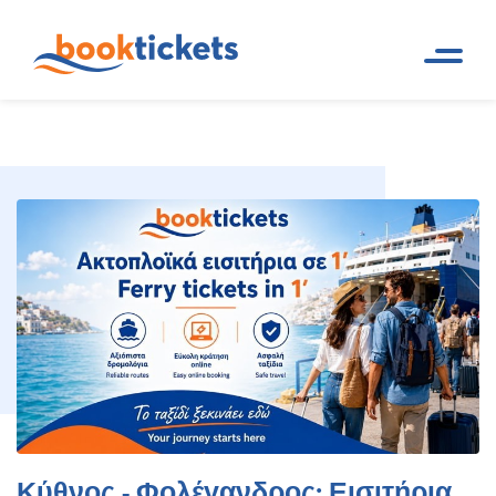
Κύθνος - Φολέγανδρος: Εισιτήρια
Αρχική
Ακτοπλοϊκά δρομολόγια
Σελίδα
και εισιτήρια πλοίων
πλοίων, δρομολόγια
Κύθνος - Φολέγανδρος: Εισιτήρια