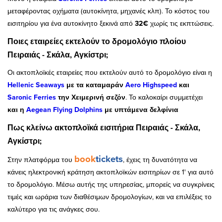
μεταφέροντας οχήματα (αυτοκίνητα, μηχανές κλπ). Το κόστος του
εισιτηρίου για ένα αυτοκίνητο ξεκινά από
32€
χωρίς τις εκπτώσεις.
Ποιες εταιρείες εκτελούν το δρομολόγιο πλοίου
Πειραιάς - Σκάλα, Αγκίστρι;
Οι ακτοπλοϊκές εταιρείες που εκτελούν αυτό το δρομολόγιο είναι η
Hellenic Seaways
με τα καταμαράν
Aero Highspeed
και
Saronic Ferries
την Χειμερινή σεζόν
. Το καλοκαίρι συμμετέχει
και η
Aegean Flying Dolphins
με υπτάμενα δελφίνια
Πως κλείνω ακτοπλοϊκά εισιτήρια Πειραιάς - Σκάλα,
Αγκίστρι;
book
tickets
Στην πλατφόρμα του
, έχεις τη δυνατότητα να
κάνεις ηλεκτρονική κράτηση ακτοπλοϊκών εισιτηρίων σε 1' για αυτό
το δρομολόγιο. Μέσω αυτής της υπηρεσίας, μπορείς να συγκρίνεις
τιμές και ωράρια των διαθέσιμων δρομολογίων, και να επιλέξεις το
καλύτερο για τις ανάγκες σου.