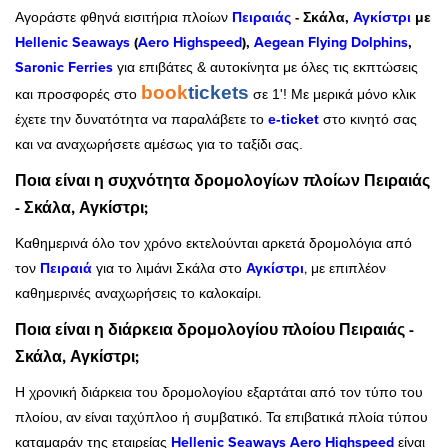
Πειραιάς
-
Σκάλα,
Αγκίστρι
με
Αγοράστε φθηνά εισιτήρια πλοίων
Hellenic Seaways
(
Aero Highspeed
),
Aegean Flying Dolphins
,
Saronic Ferries
για επιβάτες & αυτοκίνητα με όλες τις εκπτώσεις
book
tickets
και προσφορές στο
σε 1'! Με μερικά μόνο κλικ
έχετε την δυνατότητα να παραλάβετε το
e-ticket
στο κινητό σας
και να αναχωρήσετε αμέσως για το ταξίδι σας.
Ποια είναι η συχνότητα δρομολογίων πλοίων Πειραιάς
- Σκάλα, Αγκίστρι;
Καθημερινά όλο τον χρόνο εκτελούνται αρκετά δρομολόγια από
τον
Πειραιά
για το λιμάνι Σκάλα
στο
Αγκίστρι
, με επιπλέον
καθημερινές αναχωρήσεις το καλοκαίρι.
Ποια είναι η διάρκεια δρομολογίου πλοίου Πειραιάς -
Σκάλα, Αγκίστρι;
Η χρονική διάρκεια του δρομολογίου εξαρτάται από τον τύπο του
πλοίου, αν είναι ταχύπλοο ή συμβατικό. Τα επιβατικά πλοία τύπου
καταμαράν της εταιρείας
Hellenic Seaways
Aero Highspeed
είναι