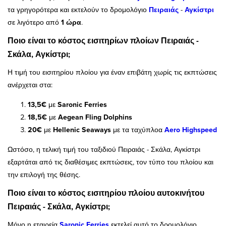
τα γρηγορότερα και εκτελούν το δρομολόγιο
Πειραιάς
-
Αγκίστρι
σε λιγότερο από
1 ώρα
.
Ποιο είναι το κόστος εισιτηρίων πλοίων Πειραιάς -
Σκάλα, Αγκίστρι;
Η τιμή του εισιτηρίου πλοίου για έναν επιβάτη χωρίς τις εκπτώσεις
ανέρχεται στα:
13,5€
με
Saronic Ferries
18,5€
με
Aegean Fling Dolphins
20€
με
Hellenic Seaways
με τα ταχύπλοα
Aero Highspeed
Ωστόσο, η τελική τιμή του ταξιδιού Πειραιάς - Σκάλα, Αγκίστρι
εξαρτάται από τις διαθέσιμες εκπτώσεις, τον τύπο του πλοίου και
την επιλογή της θέσης.
Ποιο είναι το κόστος εισιτηρίου πλοίου αυτοκινήτου
Πειραιάς - Σκάλα, Αγκίστρι;
Μόνο η εταιρεία
Saronic Ferries
εκτελεί αυτό το δρομολόγιο