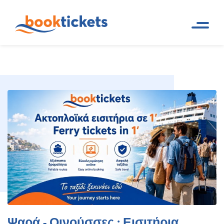
Ψαρά - Οινούσσες : Εισιτήρια
Αρχική
Ακτοπλοϊκά δρομολόγια και
Σελίδα
εισιτήρια πλοίων
πλοίων, δρομολόγια
Ψαρά - Οινούσσες : Εισιτήρια