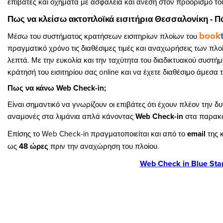
επιβάτες και οχήματα με ασφάλεια και άνεση στον προορισμό το
Πως να κλείσω ακτοπλοϊκά εισιτήρια Θεσσαλονίκη - Π
book
Μέσω του συστήματος κρατήσεων εισιτηρίων πλοίων του
πραγματικό χρόνο τις διαθέσιμες τιμές και αναχωρήσεις των πλοίω
λεπτά. Με την ευκολία και την ταχύτητα του διαδικτυακού συστή
κράτησή του εισιτηρίου σας online και να έχετε διαθέσιμο άμεσα τ
Πως να κάνω Web Check-in;
Είναι σημαντικό να γνωρίζουν οι επιβάτες ότι έχουν πλέον την 
αναμονές στα λιμάνια απλά κάνοντας
Web Check-in
στα παρακά
Επίσης το Web Check-in πραγματοποιείται και από το
email
της 
ως
48 ώρες
πριν την αναχώρηση του πλοίου.
Web Check in Blue Star