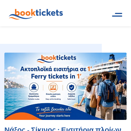
Νάξος - Σίκινος : Εισιτήρια
Αρχική
Ακτοπλοϊκά δρομολόγια και
Σελίδα
εισιτήρια πλοίων
πλοίων, δρομολόγια
Νάξος - Σίκινος : Εισιτήρια πλοίων,