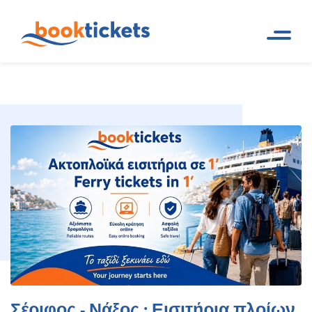
Σέριφος - Νάξος : Εισιτήρια
Αρχική
Ακτοπλοϊκά δρομολόγια και
Σελίδα
εισιτήρια πλοίων
πλοίων, δρομολόγια
Σέριφος - Νάξος : Εισιτήρια πλοίων,