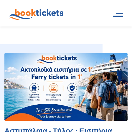
Αστυπάλαια - Τήλος : Εισιτήρια
Αρχική
Ακτοπλοϊκά δρομολόγια και
Σελίδα
εισιτήρια πλοίων
πλοίων, δρομολόγια
Αστυπάλαια - Τήλος : Εισιτήρια