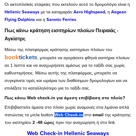
Οι ακτοπλοϊκές εταιρείες που εκτελούν αυτό το δρομολόγιο είναι η
Hellenic Seaways
με τα καταμαράν
Aero Highspeed
,
η
Aegean
Flying Dolphins
και η
Saronic Ferries
.
Πως κάνω κράτηση εισιτηρίων πλοίων Πειραιάς -
Αγκίστρι;
Μέσω της πλατφόρμας κράτησης εισιτηρίων πλοίων του
book
tickets
, μπορείτε να αγοράσετε φθηνά εισιτήρια πλοίων
σε 1 λεπτό και να αναχωρήσετε αμέσως για το ταξίδι σας χωρίς
καθυστερήσεις. Μέσω αυτής της πλατφόρμας, μπορείτε να
συγκρίνετε τιμές και ωράρια των διαθέσιμων δρομολογίων και να
επιλέξετε το καταλληλότερο για το ταξίδι σας.
Πως κάνω Web check-in για άμεση επιβίβαση στο πλοίο?
Επιβιβαστείτε άμεσα στο πλοίο χωρίς αναμονές στα λιμάνια απλά
πατώντας το μπλε button
Web Check-in
στο
email
της κράτησης
του εισιτηρίου
2 -48 ώρες
πριν την αναχώρηση ή στο link:
Web Check-in Hellenic Seaways