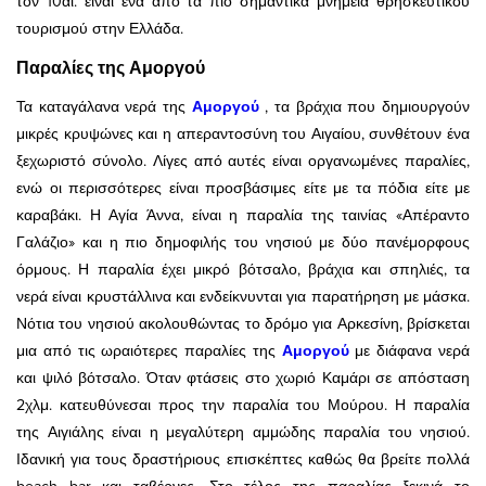
τον 10αι. είναι ένα από τα πιο σημαντικά μνημεία θρησκευτικού
τουρισμού στην Ελλάδα.
Παραλίες της Αμοργού
Τα καταγάλανα νερά της
Αμοργού
, τα βράχια που δημιουργούν
μικρές κρυψώνες και η απεραντοσύνη του Αιγαίου, συνθέτουν ένα
ξεχωριστό σύνολο. Λίγες από αυτές είναι οργανωμένες παραλίες,
ενώ οι περισσότερες είναι προσβάσιμες είτε με τα πόδια είτε με
καραβάκι. Η Αγία Άννα, είναι η παραλία της ταινίας «Απέραντο
Γαλάζιο» και η πιο δημοφιλής του νησιού με δύο πανέμορφους
όρμους. Η παραλία έχει μικρό βότσαλο, βράχια και σπηλιές, τα
νερά είναι κρυστάλλινα και ενδείκνυνται για παρατήρηση με μάσκα.
Νότια του νησιού ακολουθώντας το δρόμο για Αρκεσίνη, βρίσκεται
μια από τις ωραιότερες παραλίες της
Αμοργού
με διάφανα νερά
και ψιλό βότσαλο. Όταν φτάσεις στο χωριό Καμάρι σε απόσταση
2χλμ. κατευθύνεσαι προς την παραλία του Μούρου. Η παραλία
της Αιγιάλης είναι η μεγαλύτερη αμμώδης παραλία του νησιού.
Ιδανική για τους δραστήριους επισκέπτες καθώς θα βρείτε πολλά