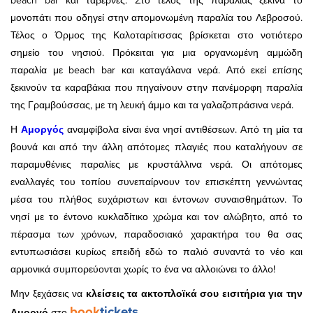
beach bar και ταβέρνες. Στο τέλος της παραλίας ξεκινά το
μονοπάτι που οδηγεί στην απομονωμένη παραλία του Λεβροσού.
Τέλος ο Όρμος της Καλοταρίτισσας βρίσκεται στο νοτιότερο
σημείο του νησιού. Πρόκειται για μια οργανωμένη αμμώδη
παραλία με beach bar και καταγάλανα νερά. Από εκεί επίσης
ξεκινούν τα καραβάκια που πηγαίνουν στην πανέμορφη παραλία
της Γραμβούσσας, με τη λευκή άμμο και τα γαλαζοπράσινα νερά.
Η
Αμοργός
αναμφίβολα είναι ένα νησί αντιθέσεων. Από τη μία τα
βουνά και από την άλλη απότομες πλαγιές που καταλήγουν σε
παραμυθένιες παραλίες με κρυστάλλινα νερά. Οι απότομες
εναλλαγές του τοπίου συνεπαίρνουν τον επισκέπτη γεννώντας
μέσα του πλήθος ευχάριστων και έντονων συναισθημάτων. Το
νησί με το έντονο κυκλαδίτικο χρώμα και τον αλώβητο, από το
πέρασμα των χρόνων, παραδοσιακό χαρακτήρα του θα σας
εντυπωσιάσει κυρίως επειδή εδώ το παλιό συναντά το νέο και
αρμονικά συμπορεύονται χωρίς το ένα να αλλοιώνει το άλλο!
Μην ξεχάσεις να
κλείσεις τα ακτοπλοϊκά σου εισιτήρια για την
book
tickets
Αμοργό
στο