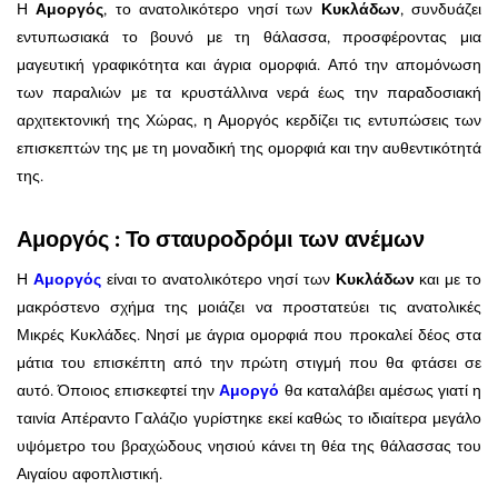
Η
Αμοργός
, το ανατολικότερο νησί των
Κυκλάδων
, συνδυάζει
εντυπωσιακά το βουνό με τη θάλασσα, προσφέροντας μια
μαγευτική γραφικότητα και άγρια ομορφιά. Από την απομόνωση
των παραλιών με τα κρυστάλλινα νερά έως την παραδοσιακή
αρχιτεκτονική της Χώρας, η Αμοργός κερδίζει τις εντυπώσεις των
επισκεπτών της με τη μοναδική της ομορφιά και την αυθεντικότητά
της.
Αμοργός : Το σταυροδρόμι των ανέμων
Η
Αμοργός
είναι το ανατολικότερο νησί των
Κυκλάδων
και με το
μακρόστενο σχήμα της μοιάζει να προστατεύει τις ανατολικές
Μικρές Κυκλάδες. Νησί με άγρια ομορφιά που προκαλεί δέος στα
μάτια του επισκέπτη από την πρώτη στιγμή που θα φτάσει σε
αυτό. Όποιος επισκεφτεί την
Αμοργό
θα καταλάβει αμέσως γιατί η
ταινία Απέραντο Γαλάζιο γυρίστηκε εκεί καθώς το ιδιαίτερα μεγάλο
υψόμετρο του βραχώδους νησιού κάνει τη θέα της θάλασσας του
Αιγαίου αφοπλιστική.