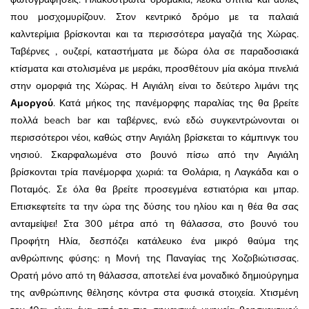
που μοσχομυρίζουν. Στον κεντρικό δρόμο με τα παλαιά
καλντερίμια βρίσκονται και τα περισσότερα μαγαζιά της Χώρας.
Ταβέρνες , ουζερί, καταστήματα με δώρα όλα σε παραδοσιακά
κτίσματα και στολισμένα με μεράκι, προσθέτουν μία ακόμα πινελιά
στην ομορφιά της Χώρας. Η Αιγιάλη είναι το δεύτερο λιμάνι της
Αμοργού
. Κατά μήκος της πανέμορφης παραλίας της θα βρείτε
πολλά beach bar και ταβέρνες, ενώ εδώ συγκεντρώνονται οι
περισσότεροι νέοι, καθώς στην Αιγιάλη βρίσκεται το κάμπινγκ του
νησιού. Σκαρφαλωμένα στο βουνό πίσω από την Αιγιάλη
βρίσκονται τρία πανέμορφα χωριά: τα Θολάρια, η Λαγκάδα και ο
Ποταμός. Σε όλα θα βρείτε προσεγμένα εστιατόρια και μπαρ.
Επισκεφτείτε τα την ώρα της δύσης του ηλίου και η θέα θα σας
ανταμείψει! Στα 300 μέτρα από τη θάλασσα, στο βουνό του
Προφήτη Ηλία, δεσπόζει κατάλευκο ένα μικρό θαύμα της
ανθρώπινης φύσης: η Μονή της Παναγίας της Χοζοβιώτισσας.
Ορατή μόνο από τη θάλασσα, αποτελεί ένα μοναδικό δημιούργημα
της ανθρώπινης θέλησης κόντρα στα φυσικά στοιχεία. Χτισμένη