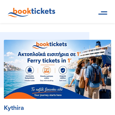
Kythira
Page d accueil
Destinations
Kythira